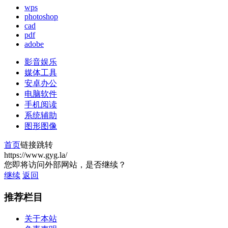
wps
photoshop
cad
pdf
adobe
影音娱乐
媒体工具
安卓办公
电脑软件
手机阅读
系统辅助
图形图像
首页
链接跳转
https://www.gyg.la/
您即将访问外部网站，是否继续？
继续
返回
推荐栏目
关于本站