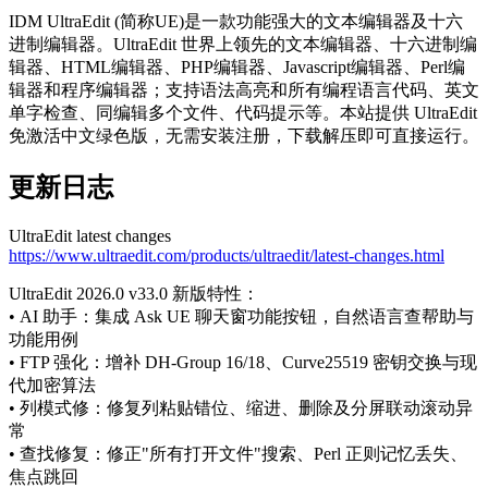
进
IDM UltraEdit (简称UE)是一款功能强大的文本编辑器及十六
制
进制编辑器。UltraEdit 世界上领先的文本编辑器、十六进制编
编
辑器、HTML编辑器、PHP编辑器、Javascript编辑器、Perl编
辑
辑器和程序编辑器；支持语法高亮和所有编程语言代码、英文
器)_v33.0.0.23_
单字检查、同编辑多个文件、代码提示等。本站提供 UltraEdit
中
免激活中文绿色版，无需安装注册，下载解压即可直接运行。
文
绿
更新日志
色
版
UltraEdit latest changes
https://www.ultraedit.com/products/ultraedit/latest-changes.html
UltraEdit 2026.0 v33.0 新版特性：
• AI 助手：集成 Ask UE 聊天窗功能按钮，自然语言查帮助与
功能用例
• FTP 强化：增补 DH-Group 16/18、Curve25519 密钥交换与现
代加密算法
• 列模式修：修复列粘贴错位、缩进、删除及分屏联动滚动异
常
• 查找修复：修正"所有打开文件"搜索、Perl 正则记忆丢失、
焦点跳回