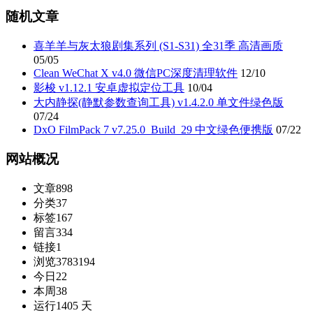
随机文章
喜羊羊与灰太狼剧集系列 (S1-S31) 全31季 高清画质
05/05
Clean WeChat X v4.0 微信PC深度清理软件
12/10
影梭 v1.12.1 安卓虚拟定位工具
10/04
大内静探(静默参数查询工具) v1.4.2.0 单文件绿色版
07/24
DxO FilmPack 7 v7.25.0_Build_29 中文绿色便携版
07/22
网站概况
文章
898
分类
37
标签
167
留言
334
链接
1
浏览
3783194
今日
22
本周
38
运行
1405 天