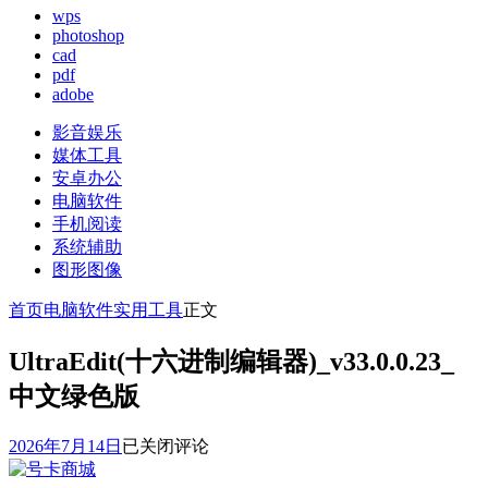
wps
photoshop
cad
pdf
adobe
影音娱乐
媒体工具
安卓办公
电脑软件
手机阅读
系统辅助
图形图像
首页
电脑软件
实用工具
正文
UltraEdit(十六进制编辑器)_v33.0.0.23_
中文绿色版
UltraEdit(十
2026年7月14日
已关闭评论
六