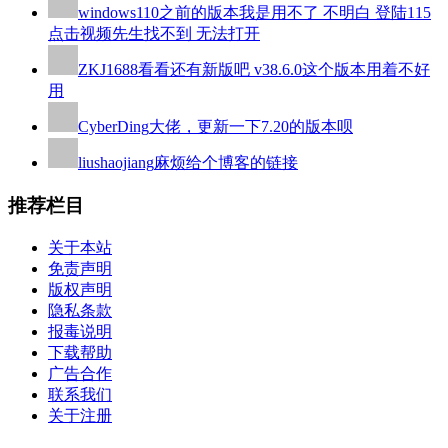
windows110
之前的版本我是用不了 不明白 登陆115
点击视频先生找不到 无法打开
ZKJ1688
看看还有新版吧 v38.6.0这个版本用着不好
用
CyberDing
大佬，更新一下7.20的版本呗
liushaojiang
麻烦给个博客的链接
推荐栏目
关于本站
免责声明
版权声明
隐私条款
报毒说明
下载帮助
广告合作
联系我们
关于注册