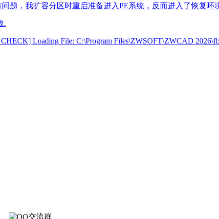
文便携版有问题，我扩容分区时重启准备进入PE系统，反而进入了恢
.
CK] Loading File: C:\Program Files\ZWSOFT\ZWCAD 2026\flxNet