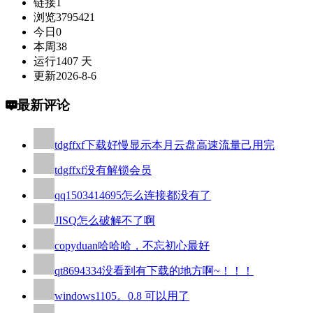
链接
1
浏览
3795421
今日
0
本周
38
运行
1407 天
更新
2026-8-6
最新评论
tdgffxf
下载好慢显示本月云盘高速流量己用完
tdgffxf
没有解锁会员
qq1503414695
怎么连接都没有了
JISQ
怎么破解不了啊
copyduan
哈哈哈，不忘初心最好
qt8694334
没看到有下载的地方啊~！！！
windows110
5。0.8 可以用了