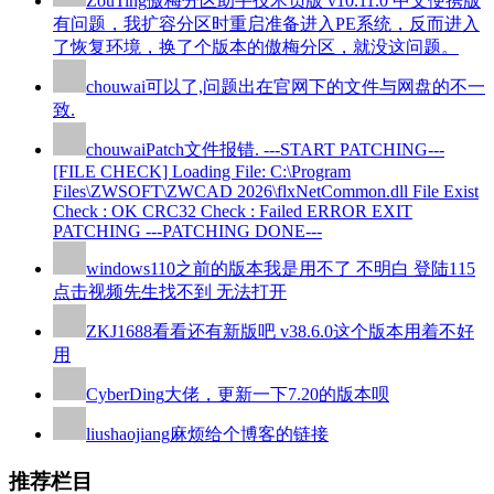
ZouTing
傲梅分区助手技术员版 v10.11.0 中文便携版
有问题，我扩容分区时重启准备进入PE系统，反而进入
了恢复环境，换了个版本的傲梅分区，就没这问题。
chouwai
可以了,问题出在官网下的文件与网盘的不一
致.
chouwai
Patch文件报错. ---START PATCHING---
[FILE CHECK] Loading File: C:\Program
Files\ZWSOFT\ZWCAD 2026\flxNetCommon.dll File Exist
Check : OK CRC32 Check : Failed ERROR EXIT
PATCHING ---PATCHING DONE---
windows110
之前的版本我是用不了 不明白 登陆115
点击视频先生找不到 无法打开
ZKJ1688
看看还有新版吧 v38.6.0这个版本用着不好
用
CyberDing
大佬，更新一下7.20的版本呗
liushaojiang
麻烦给个博客的链接
推荐栏目