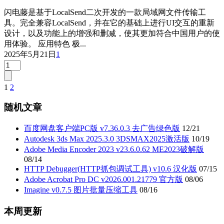
闪电藤是基于LocalSend二次开发的一款局域网文件传输工
具。完全兼容LocalSend，并在它的基础上进行UI交互的重新
设计，以及功能上的增强和删减，使其更加符合中国用户的使
用体验。 应用特色 极...
2025年5月21日
1
1
2
文
章
随机文章
分
百度网盘客户端PC版 v7.36.0.3 去广告绿色版
12/21
页
Autodesk 3ds Max 2025.3.0 3DSMAX2025激活版
10/19
Adobe Media Encoder 2023 v23.6.0.62 ME2023破解版
08/14
HTTP Debugger(HTTP抓包调试工具) v10.6 汉化版
07/15
Adobe Acrobat Pro DC v2026.001.21779 官方版
08/06
Imagine v0.7.5 图片批量压缩工具
08/16
本周更新