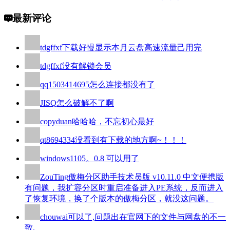
最新评论
tdgffxf
下载好慢显示本月云盘高速流量己用完
tdgffxf
没有解锁会员
qq1503414695
怎么连接都没有了
JISQ
怎么破解不了啊
copyduan
哈哈哈，不忘初心最好
qt8694334
没看到有下载的地方啊~！！！
windows110
5。0.8 可以用了
ZouTing
傲梅分区助手技术员版 v10.11.0 中文便携版
有问题，我扩容分区时重启准备进入PE系统，反而进入
了恢复环境，换了个版本的傲梅分区，就没这问题。
chouwai
可以了,问题出在官网下的文件与网盘的不一
致.