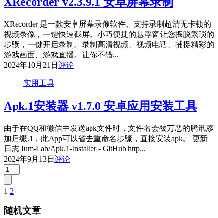
XRecorder v2.3.9.1 安卓屏幕录制
XRecorder 是一款安卓屏幕录像软件。支持录制超清无卡顿的
视频录像，一键快速截屏。小巧便捷的悬浮窗让您摆脱繁琐的
步骤，一键开启录制。录制高清视频、视频电话、捕捉精彩的
游戏画面、游戏直播。让你不错...
2024年10月21日
评论
实用工具
Apk.1安装器 v1.7.0 安卓应用安装工具
由于在QQ和微信中发送apk文件时，文件名会被万恶的腾讯添
加后缀.1，此App可以省去重命名步骤，直接安装apk。 更新
日志 Ium-Lab/Apk.1-Installer - GitHub http...
2024年9月13日
评论
1
2
文
章
随机文章