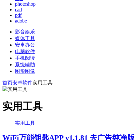
photoshop
cad
pdf
adobe
影音娱乐
媒体工具
安卓办公
电脑软件
手机阅读
系统辅助
图形图像
首页
安卓软件
实用工具
实用工具
实用工具
WiFi万能钥匙APP v1.1.81 去广告纯净版