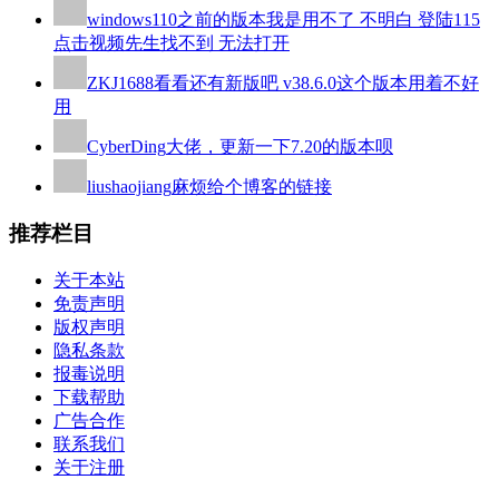
windows110
之前的版本我是用不了 不明白 登陆115
点击视频先生找不到 无法打开
ZKJ1688
看看还有新版吧 v38.6.0这个版本用着不好
用
CyberDing
大佬，更新一下7.20的版本呗
liushaojiang
麻烦给个博客的链接
推荐栏目
关于本站
免责声明
版权声明
隐私条款
报毒说明
下载帮助
广告合作
联系我们
关于注册