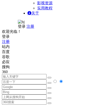
影视资源
实用教程
关于
登录
注册
欢迎光临！
登录
注册
站内
百度
谷歌
必应
搜狗
360