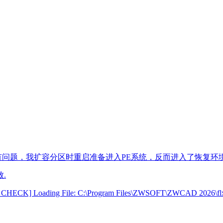
文便携版有问题，我扩容分区时重启准备进入PE系统，反而进入了恢
.
CK] Loading File: C:\Program Files\ZWSOFT\ZWCAD 2026\flxNet