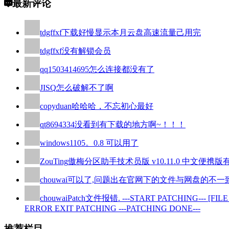
最新评论
tdgffxf
下载好慢显示本月云盘高速流量己用完
tdgffxf
没有解锁会员
qq1503414695
怎么连接都没有了
JISQ
怎么破解不了啊
copyduan
哈哈哈，不忘初心最好
qt8694334
没看到有下载的地方啊~！！！
windows110
5。0.8 可以用了
ZouTing
傲梅分区助手技术员版 v10.11.0 中
chouwai
可以了,问题出在官网下的文件与网盘的不一致
chouwai
Patch文件报错. ---START PATCHING--- [FILE CHE
ERROR EXIT PATCHING ---PATCHING DONE---
推荐栏目