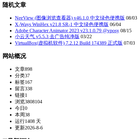
随机文章
NeeView (图像浏览查看器) v46.1.0 中文绿色便携版
08/03
X-Ways WinHex v21.8 SR-1 中文绿色便携版
06/04
Adobe Character Animator 2023 v23.1.0.79 @vposy
08/15
小云天气 v5.5.3 去广告纯净版
03/22
VirtualBox(虚拟机软件) 7.2.12 Build 174389 正式版
07/03
网站概况
文章
898
分类
37
标签
167
留言
338
链接
1
浏览
3808104
今日
0
本周
38
运行
1408 天
更新
2026-8-6