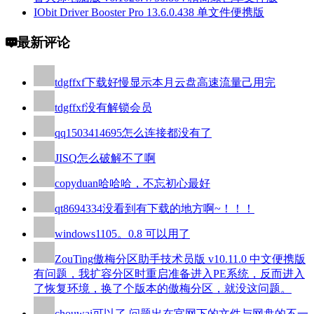
IObit Driver Booster Pro 13.6.0.438 单文件便携版
最新评论
tdgffxf
下载好慢显示本月云盘高速流量己用完
tdgffxf
没有解锁会员
qq1503414695
怎么连接都没有了
JISQ
怎么破解不了啊
copyduan
哈哈哈，不忘初心最好
qt8694334
没看到有下载的地方啊~！！！
windows110
5。0.8 可以用了
ZouTing
傲梅分区助手技术员版 v10.11.0 中文便携版
有问题，我扩容分区时重启准备进入PE系统，反而进入
了恢复环境，换了个版本的傲梅分区，就没这问题。
chouwai
可以了,问题出在官网下的文件与网盘的不一