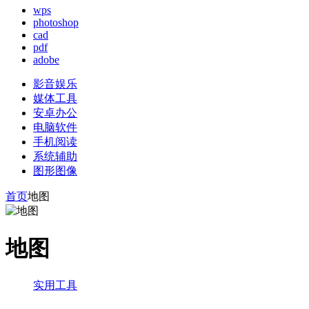
wps
photoshop
cad
pdf
adobe
影音娱乐
媒体工具
安卓办公
电脑软件
手机阅读
系统辅助
图形图像
首页
地图
地图
实用工具