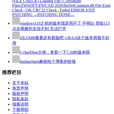
[FILE CHECK] Loading File: C:\Program
Files\ZWSOFT\ZWCAD 2026\flxNetCommon.dll File Exist
Check : OK CRC32 Check : Failed ERROR EXIT
PATCHING ---PATCHING DONE---
windows110
之前的版本我是用不了 不明白 登陆115
点击视频先生找不到 无法打开
ZKJ1688
看看还有新版吧 v38.6.0这个版本用着不好
用
CyberDing
大佬，更新一下7.20的版本呗
liushaojiang
麻烦给个博客的链接
推荐栏目
关于本站
免责声明
版权声明
隐私条款
报毒说明
下载帮助