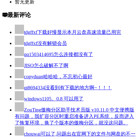
暂无更新
最新评论
tdgffxf
下载好慢显示本月云盘高速流量己用完
tdgffxf
没有解锁会员
qq1503414695
怎么连接都没有了
JISQ
怎么破解不了啊
copyduan
哈哈哈，不忘初心最好
qt8694334
没看到有下载的地方啊~！！！
windows110
5。0.8 可以用了
ZouTing
傲梅分区助手技术员版 v10.11.0 中文便携版
有问题，我扩容分区时重启准备进入PE系统，反而进入
了恢复环境，换了个版本的傲梅分区，就没这问题。
chouwai
可以了,问题出在官网下的文件与网盘的不一