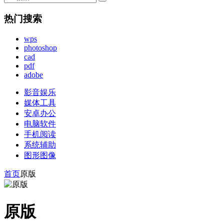
热门搜索
wps
photoshop
cad
pdf
adobe
影音娱乐
媒体工具
安卓办公
电脑软件
手机阅读
系统辅助
图形图像
首页
原版
原版