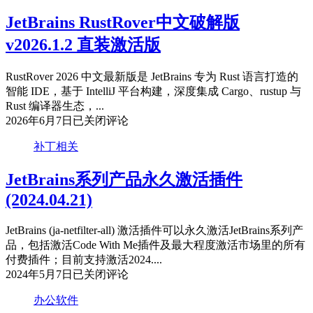
文
破
JetBrains RustRover中文破解版
解
v2026.1.2 直装激活版
版
v2026.1.2
直
RustRover 2026 中文最新版是 JetBrains 专为 Rust 语言打造的
装
智能 IDE，基于 IntelliJ 平台构建，深度集成 Cargo、rustup 与
激
Rust 编译器生态，...
活
JetBrains
2026年6月7日
已关闭评论
RustRover
版
中
补丁相关
文
破
JetBrains系列产品永久激活插件
解
(2024.04.21)
版
v2026.1.2
JetBrains (ja-netfilter-all) 激活插件可以永久激活JetBrains系列产
直
品，包括激活Code With Me插件及最大程度激活市场里的所有
装
付费插件；目前支持激活2024....
激
JetBrains
2024年5月7日
已关闭评论
活
系
版
办公软件
列