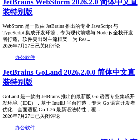
JetBrains WebStorm 2026.2.0 简体中文直
中
装特别版
文
直
装
WebStorm 是一款由 JetBrains 推出的专业 JavaScript 与
特
TypeScript 集成开发环境，专为现代前端与 Node.js 全栈开发
别
者打造。软件突出对主流框架，为 Rea...
版
JetBrains
2026年7月27日
已关闭评论
WebStorm
2026.2.0
办公软件
简
体
JetBrains GoLand 2026.2.0.0 简体中文直
中
装特别版
文
直
装
GoLand 是一款由 JetBrains 推出的最新版 Go 语言专业集成开
特
发环境（IDE），基于 IntelliJ 平台打造，专为 Go 语言开发者
别
优化，全面适配 Go 1.26 最新语法特性，覆...
版
JetBrains
2026年7月27日
已关闭评论
GoLand
2026.2.0.0
办公软件
简
体