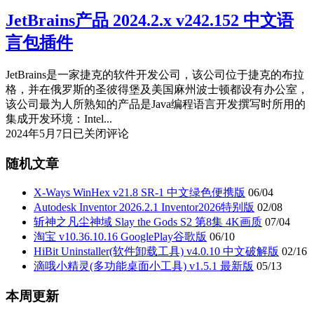
产
JetBrains产品 2024.2.x v242.152 中文语
品
永
言包插件
久
激
JetBrains是一家捷克的软件开发公司，该公司位于捷克的布拉
活
格，并在俄罗斯的圣彼得堡及美国麻州波士顿都设有办公室，
插
该公司最为人所熟知的产品是Java编程语言开发撰写时所用的
件
集成开发环境：Intel...
(2024.04.21)
JetBrains
2024年5月7日
已关闭评论
产
品
随机文章
2024.2.x
v242.152
X-Ways WinHex v21.8 SR-1 中文绿色便携版
06/04
中
Autodesk Inventor 2026.2.1 Inventor2026特别版
02/08
文
斩神之凡尘神域 Slay the Gods S2 第8集 4K画质
07/04
语
淘宝 v10.36.10.16 GooglePlay谷歌版
06/10
言
HiBit Uninstaller(软件卸载工具) v4.0.10 中文破解版
02/16
包
滴哦小精灵(多功能桌面小工具) v1.5.1 最新版
05/13
插
件
本周更新