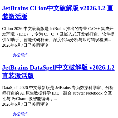
文
破
JetBrains CLion中文破解版 v2026.1.2 直
解
装激活版
版
v2026.1.2
直
CLion 2026 中文最新版是 JetBrains 推出的专业 C/C++ 集成开
装
发环境（IDE），专为 C、C++ 及嵌入式开发者打造。软件提
激
供AI助手、智能代码补全、深度代码分析与即时错误检测...
活
JetBrains
2026年6月7日
已关闭评论
CLion
版
中
办公软件
文
破
JetBrains DataSpell中文破解版 v2026.1.2
解
直装激活版
版
v2026.1.2
直
DataSpell 2026 中文最新版是 JetBrains 专为数据科学家、分析
装
师打造的 AI 原生数据科学 IDE，融合 Jupyter Notebook 交互
激
性与 PyCharm 级智能编码，...
活
JetBrains
2026年6月7日
已关闭评论
DataSpell
版
中
办公软件