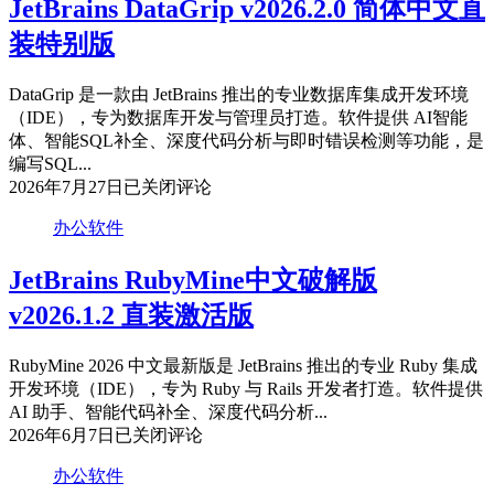
JetBrains DataGrip v2026.2.0 简体中文直
中
装特别版
文
直
装
DataGrip 是一款由 JetBrains 推出的专业数据库集成开发环境
特
（IDE），专为数据库开发与管理员打造。软件提供 AI智能
别
体、智能SQL补全、深度代码分析与即时错误检测等功能，是
版
编写SQL...
JetBrains
2026年7月27日
已关闭评论
DataGrip
v2026.2.0
办公软件
简
体
JetBrains RubyMine中文破解版
中
v2026.1.2 直装激活版
文
直
装
RubyMine 2026 中文最新版是 JetBrains 推出的专业 Ruby 集成
特
开发环境（IDE），专为 Ruby 与 Rails 开发者打造。软件提供
别
AI 助手、智能代码补全、深度代码分析...
版
JetBrains
2026年6月7日
已关闭评论
RubyMine
中
办公软件