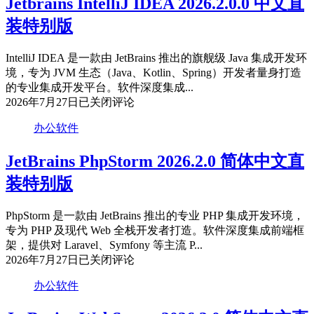
Jetbrains IntelliJ IDEA 2026.2.0.0 中文直
中
装特别版
文
直
装
IntelliJ IDEA 是一款由 JetBrains 推出的旗舰级 Java 集成开发环
特
境，专为 JVM 生态（Java、Kotlin、Spring）开发者量身打造
别
的专业集成开发平台。软件深度集成...
版
Jetbrains
2026年7月27日
已关闭评论
IntelliJ
IDEA
办公软件
2026.2.0.0
中
JetBrains PhpStorm 2026.2.0 简体中文直
文
装特别版
直
装
特
PhpStorm 是一款由 JetBrains 推出的专业 PHP 集成开发环境，
别
专为 PHP 及现代 Web 全栈开发者打造。软件深度集成前端框
版
架，提供对 Laravel、Symfony 等主流 P...
JetBrains
2026年7月27日
已关闭评论
PhpStorm
2026.2.0
办公软件
简
体