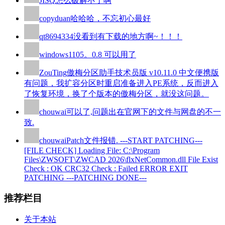
JISQ
怎么破解不了啊
copyduan
哈哈哈，不忘初心最好
qt8694334
没看到有下载的地方啊~！！！
windows110
5。0.8 可以用了
ZouTing
傲梅分区助手技术员版 v10.11.0 中文便携版
有问题，我扩容分区时重启准备进入PE系统，反而进入
了恢复环境，换了个版本的傲梅分区，就没这问题。
chouwai
可以了,问题出在官网下的文件与网盘的不一
致.
chouwai
Patch文件报错. ---START PATCHING---
[FILE CHECK] Loading File: C:\Program
Files\ZWSOFT\ZWCAD 2026\flxNetCommon.dll File Exist
Check : OK CRC32 Check : Failed ERROR EXIT
PATCHING ---PATCHING DONE---
推荐栏目
关于本站