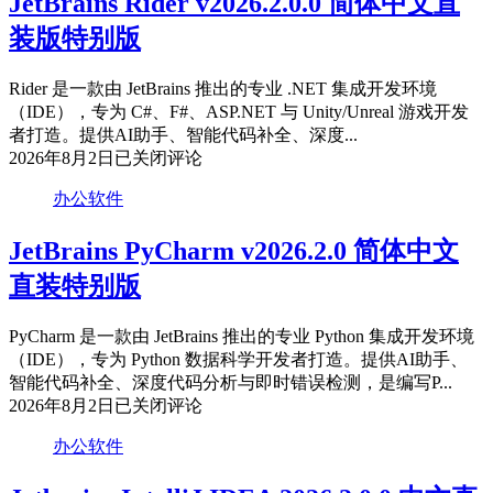
JetBrains Rider v2026.2.0.0 简体中文直
装版特别版
Rider 是一款由 JetBrains 推出的专业 .NET 集成开发环境
（IDE），专为 C#、F#、ASP.NET 与 Unity/Unreal 游戏开发
者打造。提供AI助手、智能代码补全、深度...
JetBrains
2026年8月2日
已关闭评论
Rider
v2026.2.0.0
办公软件
简
体
JetBrains PyCharm v2026.2.0 简体中文
中
直装特别版
文
直
装
PyCharm 是一款由 JetBrains 推出的专业 Python 集成开发环境
版
（IDE），专为 Python 数据科学开发者打造。提供AI助手、
特
智能代码补全、深度代码分析与即时错误检测，是编写P...
别
JetBrains
2026年8月2日
已关闭评论
PyCharm
版
v2026.2.0
办公软件
简
体