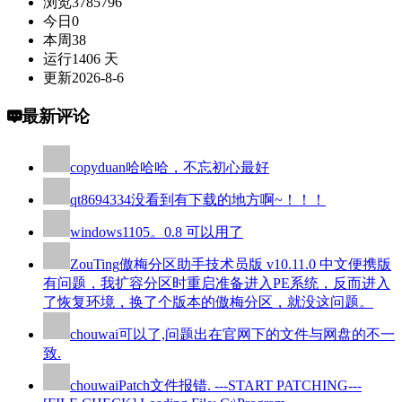
浏览
3785796
今日
0
本周
38
运行
1406 天
更新
2026-8-6
最新评论
copyduan
哈哈哈，不忘初心最好
qt8694334
没看到有下载的地方啊~！！！
windows110
5。0.8 可以用了
ZouTing
傲梅分区助手技术员版 v10.11.0 中文便携版
有问题，我扩容分区时重启准备进入PE系统，反而进入
了恢复环境，换了个版本的傲梅分区，就没这问题。
chouwai
可以了,问题出在官网下的文件与网盘的不一
致.
chouwai
Patch文件报错. ---START PATCHING---