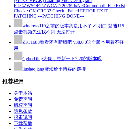
[FILE CHECK] Loading File: C:\Program
Files\ZWSOFT\ZWCAD 2026\flxNetCommon.dll File Exist
Check : OK CRC32 Check : Failed ERROR EXIT
PATCHING ---PATCHING DONE---
windows110
之前的版本我是用不了 不明白 登陆115
点击视频先生找不到 无法打开
ZKJ1688
看看还有新版吧 v38.6.0这个版本用着不好
用
CyberDing
大佬，更新一下7.20的版本呗
liushaojiang
麻烦给个博客的链接
推荐栏目
关于本站
免责声明
版权声明
隐私条款
报毒说明
下载帮助