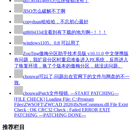
qq1503414695
怎么连接都没有了
JISQ
怎么破解不了啊
copyduan
哈哈哈，不忘初心最好
qt8694334
没看到有下载的地方啊~！！！
windows110
5。0.8 可以用了
ZouTing
傲梅分区助手技术员版 v10.11.0 中文便携版
有问题，我扩容分区时重启准备进入PE系统，反而进入
了恢复环境，换了个版本的傲梅分区，就没这问题。
chouwai
可以了,问题出在官网下的文件与网盘的不一
致.
chouwai
Patch文件报错. ---START PATCHING---
[FILE CHECK] Loading File: C:\Program
Files\ZWSOFT\ZWCAD 2026\flxNetCommon.dll File Exist
Check : OK CRC32 Check : Failed ERROR EXIT
PATCHING ---PATCHING DONE---
推荐栏目