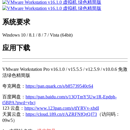
系统要求
Windows 10 / 8.1 / 8 / 7 / Vista (64bit)
应用下载
VMware Workstation Pro v16.1.0 / v15.5.5 / v12.5.9 / v10.0.6 免激
活绿色精简版
夸克网盘：
https://pan.quark.cn/s/b85739540c64
百度网盘：
https://pan.baidu.com/s/13QTmY5Uw1R-Epdph-
t5BPA?pwd=ybcj
123 云盘：
https://www.123pan.com/s/tlYRVv-xbdI
天翼云盘：
https://cloud.189.cn/t/AZRFNfQrQJ73
（访问码：
09w5）