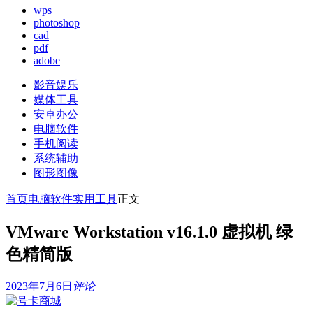
wps
photoshop
cad
pdf
adobe
影音娱乐
媒体工具
安卓办公
电脑软件
手机阅读
系统辅助
图形图像
首页
电脑软件
实用工具
正文
VMware Workstation v16.1.0 虚拟机 绿
色精简版
2023年7月6日
评论