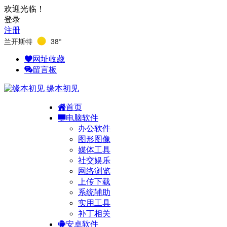
欢迎光临！
登录
注册
兰开斯特
38°
网址收藏
留言板
缘本初见
首页
电脑软件
办公软件
图形图像
媒体工具
社交娱乐
网络浏览
上传下载
系统辅助
实用工具
补丁相关
安卓软件