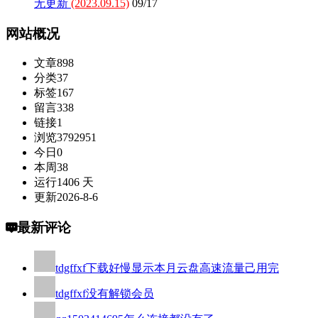
无更新
(2023.09.15)
09/17
网站概况
文章
898
分类
37
标签
167
留言
338
链接
1
浏览
3792951
今日
0
本周
38
运行
1406 天
更新
2026-8-6
最新评论
tdgffxf
下载好慢显示本月云盘高速流量己用完
tdgffxf
没有解锁会员