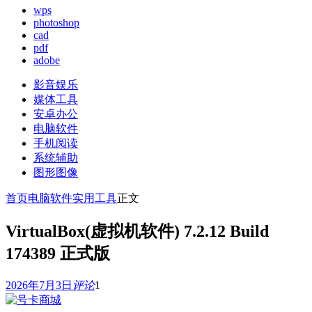
wps
photoshop
cad
pdf
adobe
影音娱乐
媒体工具
安卓办公
电脑软件
手机阅读
系统辅助
图形图像
首页
电脑软件
实用工具
正文
VirtualBox(虚拟机软件) 7.2.12 Build
174389 正式版
2026年7月3日
评论
1