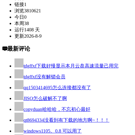
链接
1
浏览
3810621
今日
0
本周
38
运行
1408 天
更新
2026-8-9
最新评论
tdgffxf
下载好慢显示本月云盘高速流量己用完
tdgffxf
没有解锁会员
qq1503414695
怎么连接都没有了
JISQ
怎么破解不了啊
copyduan
哈哈哈，不忘初心最好
qt8694334
没看到有下载的地方啊~！！！
windows110
5。0.8 可以用了