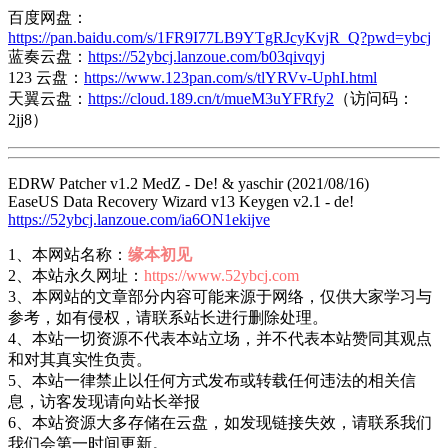
百度网盘：
https://pan.baidu.com/s/1FR9I77LB9YTgRJcyKvjR_Q?pwd=ybcj
蓝奏云盘：
https://52ybcj.lanzoue.com/b03qivqyj
123 云盘：
https://www.123pan.com/s/tlYRVv-UphI.html
天翼云盘：
https://cloud.189.cn/t/mueM3uYFRfy2
（访问码：
2jj8）
EDRW Patcher v1.2 MedZ - De! & yaschir (2021/08/16)
EaseUS Data Recovery Wizard v13 Keygen v2.1 - de!
https://52ybcj.lanzoue.com/ia6ON1ekijve
1、本网站名称：
缘本初见
2、本站永久网址：
https://www.52ybcj.com
3、本网站的文章部分内容可能来源于网络，仅供大家学习与
参考，如有侵权，请联系站长进行删除处理。
4、本站一切资源不代表本站立场，并不代表本站赞同其观点
和对其真实性负责。
5、本站一律禁止以任何方式发布或转载任何违法的相关信
息，访客发现请向站长举报
6、本站资源大多存储在云盘，如发现链接失效，请联系我们
我们会第一时间更新。