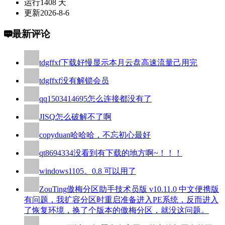
运行
1408 天
更新
2026-8-6
最新评论
tdgffxf
下载好慢显示本月云盘高速流量己用完
tdgffxf
没有解锁会员
qq1503414695
怎么连接都没有了
JISQ
怎么破解不了啊
copyduan
哈哈哈，不忘初心最好
qt8694334
没看到有下载的地方啊~！！！
windows110
5。0.8 可以用了
ZouTing
傲梅分区助手技术员版 v10.11.0 中文便携版
有问题，我扩容分区时重启准备进入PE系统，反而进入
了恢复环境，换了个版本的傲梅分区，就没这问题。