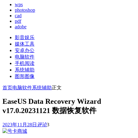
wps
photoshop
cad
pdf
adobe
影音娱乐
媒体工具
安卓办公
电脑软件
手机阅读
系统辅助
图形图像
首页
电脑软件
系统辅助
正文
EaseUS Data Recovery Wizard
v17.0.20231121 数据恢复软件
2023年11月28日
评论
3