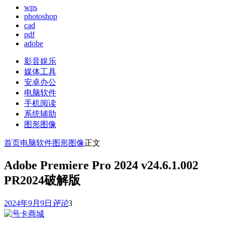
wps
photoshop
cad
pdf
adobe
影音娱乐
媒体工具
安卓办公
电脑软件
手机阅读
系统辅助
图形图像
首页
电脑软件
图形图像
正文
Adobe Premiere Pro 2024 v24.6.1.002
PR2024破解版
2024年9月9日
评论
3