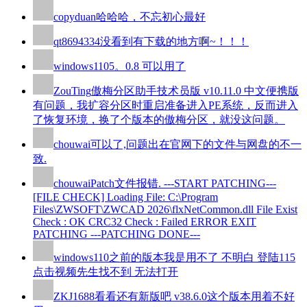
copyduan
哈哈哈，不忘初心最好
qt8694334
没看到有下载的地方啊~！！！
windows110
5。0.8 可以用了
ZouTing
傲梅分区助手技术员版 v10.11.0 中文便携版
有问题，我扩容分区时重启准备进入PE系统，反而进入
了恢复环境，换了个版本的傲梅分区，就没这问题。
chouwai
可以了,问题出在官网下的文件与网盘的不一
致.
chouwai
Patch文件报错. ---START PATCHING---
[FILE CHECK] Loading File: C:\Program
Files\ZWSOFT\ZWCAD 2026\flxNetCommon.dll File Exist
Check : OK CRC32 Check : Failed ERROR EXIT
PATCHING ---PATCHING DONE---
windows110
之前的版本我是用不了 不明白 登陆115
点击视频先生找不到 无法打开
ZKJ1688
看看还有新版吧 v38.6.0这个版本用着不好