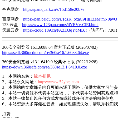
夸克网盘：
https://pan.quark.cn/s/15d158e20b7e
百度网盘：
https://pan.baidu.com/s/1dzK_oxaC9Hh1ZeMjmN0pyQ
123 云盘：
https://www.123pan.com/s/tlYRVv-ClEI.html
天翼云盘：
https://cloud.189.cn/t/AZJJ3qYbMBJr
（访问码：730l
360安全浏览器 16.1.6088.64 官方正式版 (2026/07/02)
https://sedl.360tpcdn.com/se/360se16.1.6088.64.exe
360安全浏览器 v13.1.6410.0 经典怀旧版 (2022/12/28)
https://down.360safe.com/se/360se13.1.6410.0.exe
1、本网站名称：
缘本初见
2、本站永久网址：
https://www.52ybcj.com
3、本网站的文章部分内容可能来源于网络，仅供大家学习与
4、本站一切资源不代表本站立场，并不代表本站赞同其观点
5、本站一律禁止以任何方式发布或转载任何违法的相关信息
6、本站资源大多存储在云盘，如发现链接失效，请联系我们
点赞