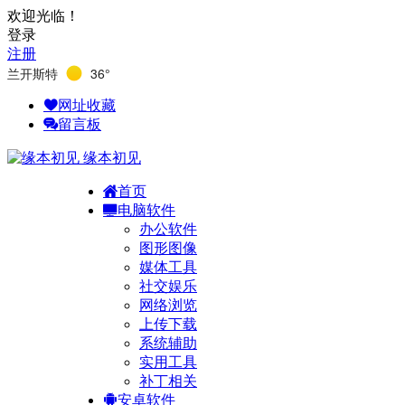
欢迎光临！
登录
注册
兰开斯特
36°
网址收藏
留言板
缘本初见
首页
电脑软件
办公软件
图形图像
媒体工具
社交娱乐
网络浏览
上传下载
系统辅助
实用工具
补丁相关
安卓软件