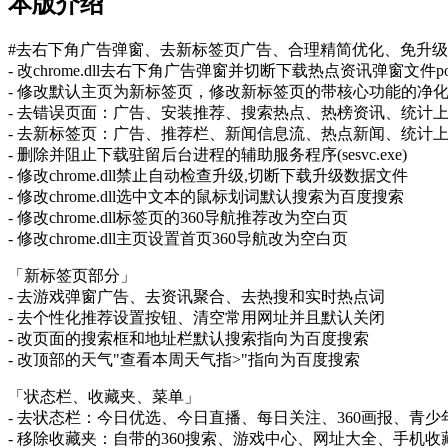
本版介绍
#去右下角广告弹窗、去新标签页广告、合理精简优化、免升
- 改chrome.dll去右下角广告弹窗并切断下载热点资讯弹窗文件popd
- 修改默认主页为新标签页，修改新标签页的带核心功能的净
- 去错误页面：广告、安装推荐、搜索热点、热榜资讯、统计
- 去新标签页：广告、推荐栏、新闻信息流、热点新闻、统计
- 删除并阻止下载驻留后台进程的辅助服务程序(sesvc.exe)
- 修改chrome.dll禁止自动检查升级,切断下载升级数据文件
- 修改chrome.dll选中文本的鼠标划词默认搜索为百度搜索
- 修改chrome.dll标签页的360导航推荐改为空白页
- 修改chrome.dll主页设置首页360导航改为空白页
「新标签页部分」
- 去游戏弹窗广告、去资讯聚合、去热搜和实时热点词
- 去个性化推荐设置按钮、清空常用网址并且默认关闭
- 改页面的搜索框和地址栏默认搜索指向为百度搜索
- 改顶部的天气"查看本周天气指>"指向为百度搜索
「状态栏、收藏夹、菜单」
- 去状态栏：今日优选、今日直播、每日关注、360画报、青少
- 移除收藏夹：自带的360搜索、游戏中心、网址大全、手机收