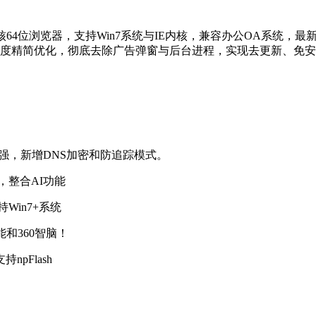
132内核的双核64位浏览器，支持Win7系统与IE内核，兼容办公OA
深度精简优化，彻底去除广告弹窗与后台进程，实现去更新、免
功能增强，新增DNS加密和防追踪模式。
位，整合AI功能
持Win7+系统
能和360智脑！
npFlash