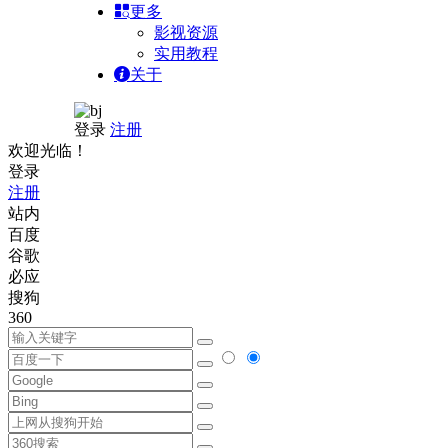
更多
影视资源
实用教程
关于
登录
注册
欢迎光临！
登录
注册
站内
百度
谷歌
必应
搜狗
360