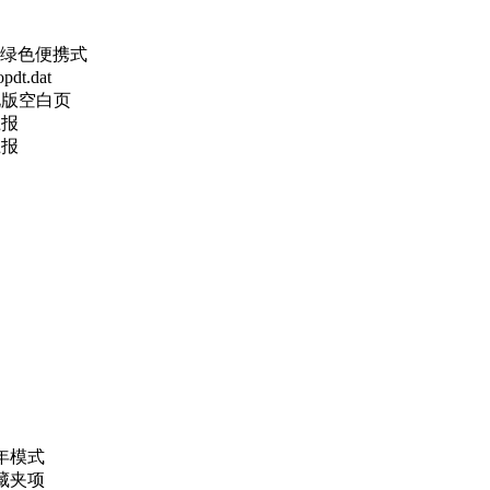
级绿色便携式
t.dat
化版空白页
上报
上报
年模式
藏夹项