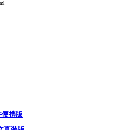
tml
 单文件便携版
 中文直装版