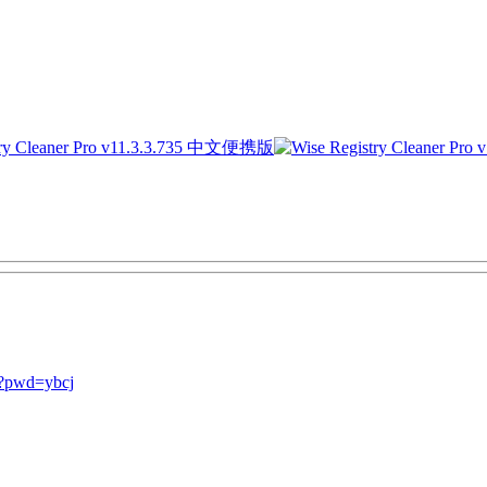
?pwd=ybcj
）