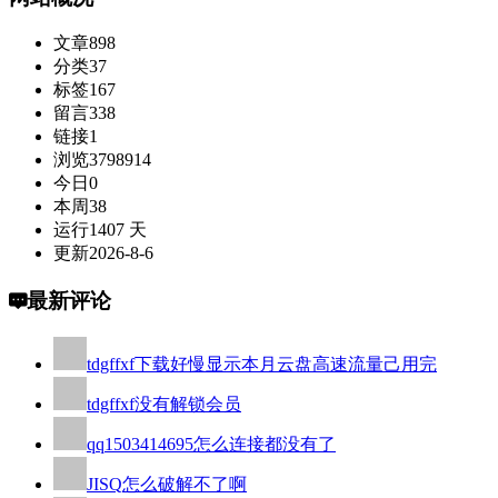
文章
898
分类
37
标签
167
留言
338
链接
1
浏览
3798914
今日
0
本周
38
运行
1407 天
更新
2026-8-6
最新评论
tdgffxf
下载好慢显示本月云盘高速流量己用完
tdgffxf
没有解锁会员
qq1503414695
怎么连接都没有了
JISQ
怎么破解不了啊