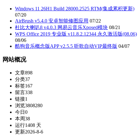
Windows 11 26H1 Build 28000.2525 RTM(集成累积更新)
07/20
AirBrush v5.4.0 安卓智能修图应用
07/22
杜比大喇叭β v4.0.3 网易云音乐Xposed模块
08/21
WPS Office 2019 专业版 v11.8.2.12344 永久激活版(08.06)
08/06
酷狗音乐概念版APP v2.5.5 听歌自动VIP最终版
04/07
网站概况
文章
898
分类
37
标签
167
留言
338
链接
1
浏览
3808280
今日
0
本周
38
运行
1408 天
更新
2026-8-6