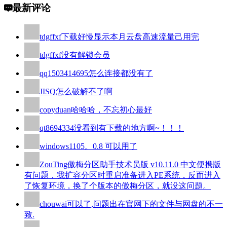
最新评论
tdgffxf
下载好慢显示本月云盘高速流量己用完
tdgffxf
没有解锁会员
qq1503414695
怎么连接都没有了
JISQ
怎么破解不了啊
copyduan
哈哈哈，不忘初心最好
qt8694334
没看到有下载的地方啊~！！！
windows110
5。0.8 可以用了
ZouTing
傲梅分区助手技术员版 v10.11.0 中文便携版
有问题，我扩容分区时重启准备进入PE系统，反而进入
了恢复环境，换了个版本的傲梅分区，就没这问题。
chouwai
可以了,问题出在官网下的文件与网盘的不一
致.