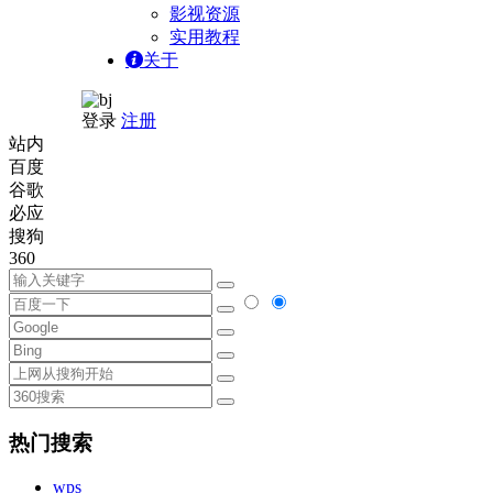
影视资源
实用教程
关于
登录
注册
站内
百度
谷歌
必应
搜狗
360
热门搜索
wps