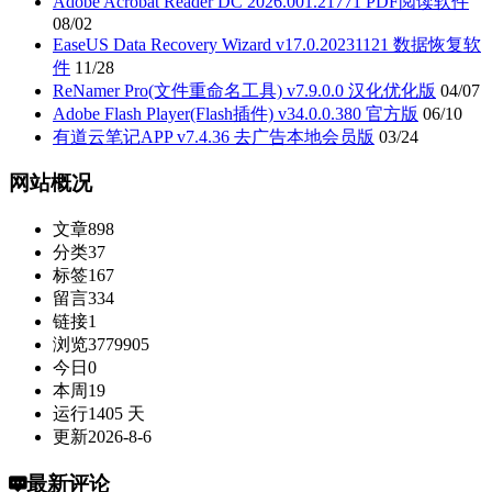
Adobe Acrobat Reader DC 2026.001.21771 PDF阅读软件
08/02
EaseUS Data Recovery Wizard v17.0.20231121 数据恢复软
件
11/28
ReNamer Pro(文件重命名工具) v7.9.0.0 汉化优化版
04/07
Adobe Flash Player(Flash插件) v34.0.0.380 官方版
06/10
有道云笔记APP v7.4.36 去广告本地会员版
03/24
网站概况
文章
898
分类
37
标签
167
留言
334
链接
1
浏览
3779905
今日
0
本周
19
运行
1405 天
更新
2026-8-6
最新评论