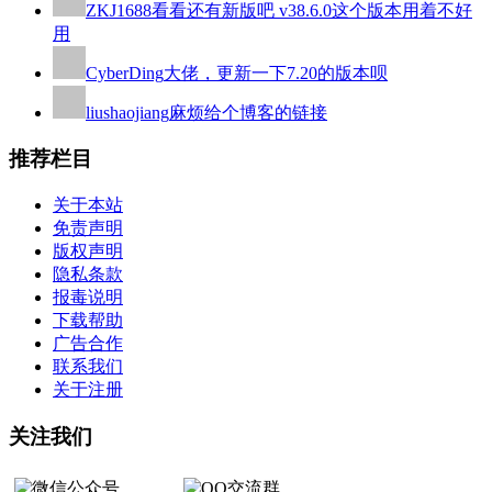
ZKJ1688
看看还有新版吧 v38.6.0这个版本用着不好
用
CyberDing
大佬，更新一下7.20的版本呗
liushaojiang
麻烦给个博客的链接
推荐栏目
关于本站
免责声明
版权声明
隐私条款
报毒说明
下载帮助
广告合作
联系我们
关于注册
关注我们