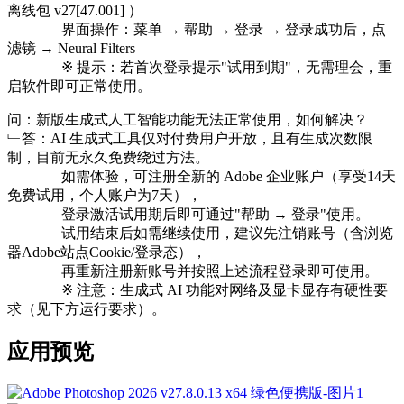
离线包 v27[47.001] ）
⠀⠀⠀⠀⠀界面操作：菜单 → 帮助 → 登录 → 登录成功后，点
滤镜 → Neural Filters
⠀⠀⠀⠀⠀※ 提示：若首次登录提示"试用到期"，无需理会，重
启软件即可正常使用。
问：新版生成式人工智能功能无法正常使用，如何解决？
﹂答：AI 生成式工具仅对付费用户开放，且有生成次数限
制，目前无永久免费绕过方法。
⠀⠀⠀⠀⠀如需体验，可注册全新的 Adobe 企业账户（享受14天
免费试用，个人账户为7天），
⠀⠀⠀⠀⠀登录激活试用期后即可通过"帮助 → 登录"使用。
⠀⠀⠀⠀⠀试用结束后如需继续使用，建议先注销账号（含浏览
器Adobe站点Cookie/登录态），
⠀⠀⠀⠀⠀再重新注册新账号并按照上述流程登录即可使用。
⠀⠀⠀⠀⠀※ 注意：生成式 AI 功能对网络及显卡显存有硬性要
求（见下方运行要求）。
应用预览