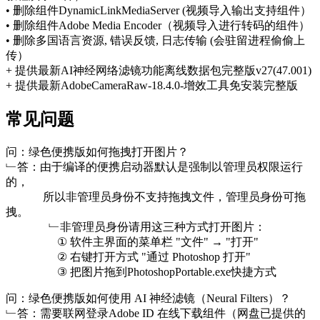
• 删除组件DynamicLinkMediaServer (视频导入输出支持组件）
• 删除组件Adobe Media Encoder（视频导入进行转码的组件）
• 删除多国语言资源, 错误反馈, 日志传输 (会驻留进程偷偷上
传）
+ 提供最新AI神经网络滤镜功能离线数据包完整版v27(47.001)
+ 提供最新AdobeCameraRaw-18.4.0-增效工具免安装完整版
常见问题
问：绿色便携版如何拖拽打开图片？
﹂答：由于编译的便携启动器默认是强制以管理员权限运行
的，
⠀⠀⠀⠀ 所以非管理员身份不支持拖拽文件，管理员身份可拖
拽。
⠀⠀⠀⠀⠀﹂非管理员身份请用这三种方式打开图片：
⠀⠀⠀⠀⠀⠀① 软件主界面的菜单栏 "文件" → "打开"
⠀⠀⠀⠀⠀⠀② 右键打开方式 "通过 Photoshop 打开"
⠀⠀⠀⠀⠀⠀③ 把图片拖到PhotoshopPortable.exe快捷方式
问：绿色便携版如何使用 AI 神经滤镜（Neural Filters）？
﹂答：需要联网登录Adobe ID 在线下载组件（网盘已提供的