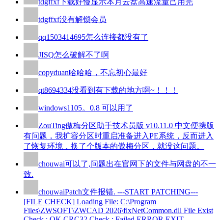
tdgffxf
下载好慢显示本月云盘高速流量己用完
tdgffxf
没有解锁会员
qq1503414695
怎么连接都没有了
JISQ
怎么破解不了啊
copyduan
哈哈哈，不忘初心最好
qt8694334
没看到有下载的地方啊~！！！
windows110
5。0.8 可以用了
ZouTing
傲梅分区助手技术员版 v10.11.0 中文便携版
有问题，我扩容分区时重启准备进入PE系统，反而进入
了恢复环境，换了个版本的傲梅分区，就没这问题。
chouwai
可以了,问题出在官网下的文件与网盘的不一
致.
chouwai
Patch文件报错. ---START PATCHING---
[FILE CHECK] Loading File: C:\Program
Files\ZWSOFT\ZWCAD 2026\flxNetCommon.dll File Exist
Check : OK CRC32 Check : Failed ERROR EXIT