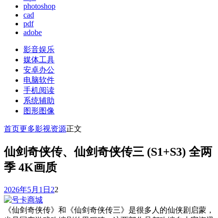
photoshop
cad
pdf
adobe
影音娱乐
媒体工具
安卓办公
电脑软件
手机阅读
系统辅助
图形图像
首页
更多
影视资源
正文
仙剑奇侠传、仙剑奇侠传三 (S1+S3) 全两
季 4K画质
2026年5月1日
2
2
《仙剑奇侠传》和《仙剑奇侠传三》是很多人的仙侠剧启蒙，