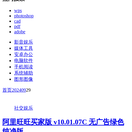
wps
photoshop
cad
pdf
adobe
影音娱乐
媒体工具
安卓办公
电脑软件
手机阅读
系统辅助
图形图像
首页
2024
09
29
社交娱乐
阿里旺旺买家版 v10.01.07C 无广告绿色
纯净版