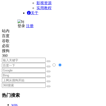
影视资源
实用教程
关于
登录
注册
站内
百度
谷歌
必应
搜狗
360
热门搜索
wps