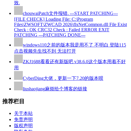
致.
chouwai
Patch文件报错. ---START PATCHING---
[FILE CHECK] Loading File: C:\Program
Files\ZWSOFT\ZWCAD 2026\flxNetCommon.dll File Exist
Check : OK CRC32 Check : Failed ERROR EXIT
PATCHING ---PATCHING DONE---
windows110
之前的版本我是用不了 不明白 登陆115
点击视频先生找不到 无法打开
ZKJ1688
看看还有新版吧 v38.6.0这个版本用着不好
用
CyberDing
大佬，更新一下7.20的版本呗
liushaojiang
麻烦给个博客的链接
推荐栏目
关于本站
免责声明
版权声明