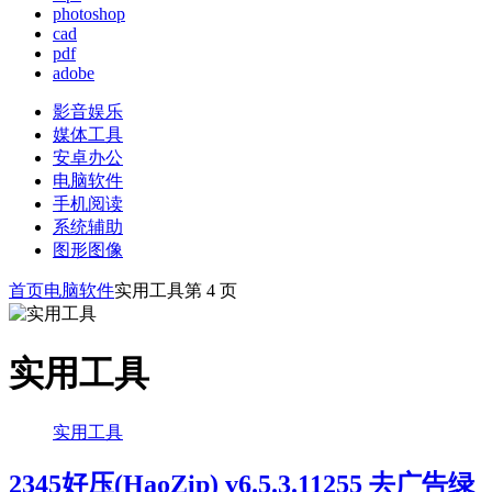
photoshop
cad
pdf
adobe
影音娱乐
媒体工具
安卓办公
电脑软件
手机阅读
系统辅助
图形图像
首页
电脑软件
实用工具
第 4 页
实用工具
实用工具
2345好压(HaoZip) v6.5.3.11255 去广告绿