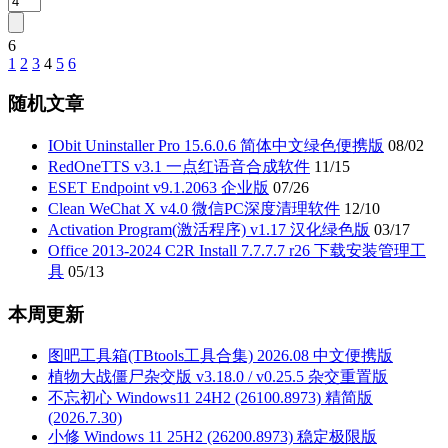
6
1
2
3
4
5
6
文
章
随机文章
分
IObit Uninstaller Pro 15.6.0.6 简体中文绿色便携版
08/02
页
RedOneTTS v3.1 一点红语音合成软件
11/15
ESET Endpoint v9.1.2063 企业版
07/26
Clean WeChat X v4.0 微信PC深度清理软件
12/10
Activation Program(激活程序) v1.17 汉化绿色版
03/17
Office 2013-2024 C2R Install 7.7.7.7 r26 下载安装管理工
具
05/13
本周更新
图吧工具箱(TBtools工具合集) 2026.08 中文便携版
植物大战僵尸杂交版 v3.18.0 / v0.25.5 杂交重置版
不忘初心 Windows11 24H2 (26100.8973) 精简版
(2026.7.30)
小修 Windows 11 25H2 (26200.8973) 稳定极限版