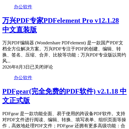
兴
办公软件
PDF
专
万兴PDF专家PDFelement Pro v12.1.28
家
PDFelement
中文直装版
Pro
v12.1.28
绿
万兴PDF编辑器 (Wondershare PDFelement) 是一款国产PDF文
色
档全方位解决方案。万兴PDF专注于PDF的创建、编辑、转
便
换、签名、压缩、合并、比较等功能；万兴PDF专业版以简约
携
风...
版
万
2026年8月3日
已关闭评论
兴
办公软件
PDF
专
PDFgear(完全免费的PDF软件) v2.1.18 中
家
PDFelement
文正式版
Pro
v12.1.28
中
PDFgear 是一款功能全面、易于使用的跨设备PDF软件。支持
文
对PDF文件进行阅读、编辑、转换、填写表单、组织页面等操
直
作，高效地处理PDF文件；PDFgear 还拥有更多高级功能：合