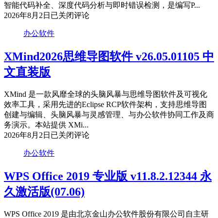
特
智能代码补全、深度代码分析与即时错误检测，是编写P...
别
JetBrains
2026年8月2日
已关闭评论
PyCharm
版
v2026.2.0
办公软件
简
体
XMind2026思维导图软件 v26.05.01105 中
中
文直装版
文
直
装
XMind 是一款风靡全球的头脑风暴与思维导图软件及可视化
特
效率工具，采用先进的Eclipse RCP软件架构，支持思维导图
别
创建与编辑、头脑风暴与灵感管理、与办公软件协同工作及商
版
务演示。本站提供 XMi...
XMind2026
2026年8月2日
已关闭评论
思
办公软件
维
导
WPS Office 2019 专业版 v11.8.2.12344 永
图
软
久激活版(07.06)
件
v26.05.01105
中
WPS Office 2019 是由北京金山办公软件股份有限公司自主研