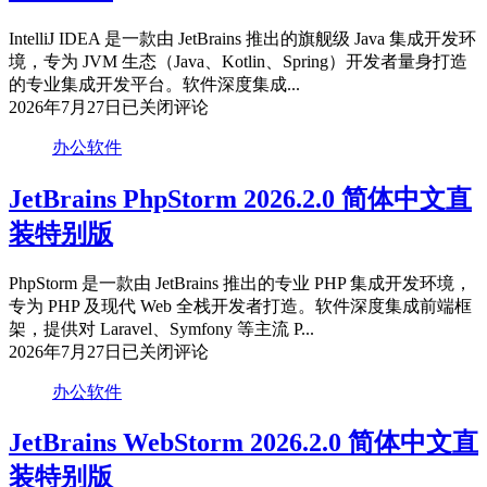
IntelliJ IDEA 是一款由 JetBrains 推出的旗舰级 Java 集成开发环
境，专为 JVM 生态（Java、Kotlin、Spring）开发者量身打造
的专业集成开发平台。软件深度集成...
Jetbrains
2026年7月27日
已关闭评论
IntelliJ
IDEA
办公软件
2026.2.0.0
中
JetBrains PhpStorm 2026.2.0 简体中文直
文
装特别版
直
装
特
PhpStorm 是一款由 JetBrains 推出的专业 PHP 集成开发环境，
别
专为 PHP 及现代 Web 全栈开发者打造。软件深度集成前端框
版
架，提供对 Laravel、Symfony 等主流 P...
JetBrains
2026年7月27日
已关闭评论
PhpStorm
2026.2.0
办公软件
简
体
JetBrains WebStorm 2026.2.0 简体中文直
中
装特别版
文