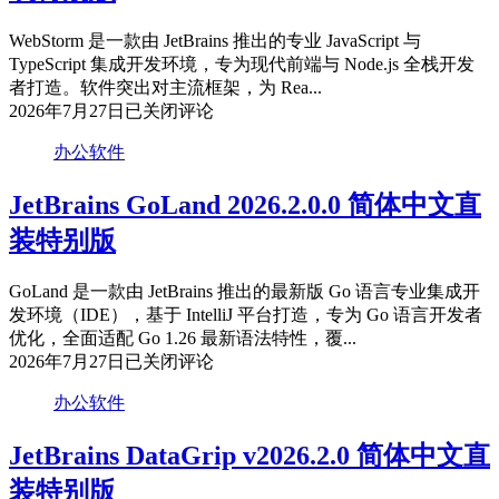
直
装
WebStorm 是一款由 JetBrains 推出的专业 JavaScript 与
特
TypeScript 集成开发环境，专为现代前端与 Node.js 全栈开发
别
者打造。软件突出对主流框架，为 Rea...
版
JetBrains
2026年7月27日
已关闭评论
WebStorm
2026.2.0
办公软件
简
体
JetBrains GoLand 2026.2.0.0 简体中文直
中
装特别版
文
直
装
GoLand 是一款由 JetBrains 推出的最新版 Go 语言专业集成开
特
发环境（IDE），基于 IntelliJ 平台打造，专为 Go 语言开发者
别
优化，全面适配 Go 1.26 最新语法特性，覆...
版
JetBrains
2026年7月27日
已关闭评论
GoLand
2026.2.0.0
办公软件
简
体
JetBrains DataGrip v2026.2.0 简体中文直
中
装特别版
文