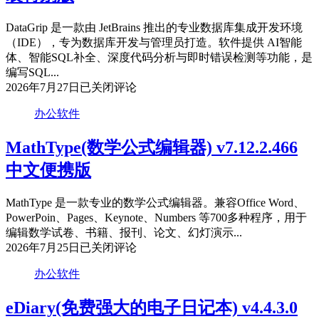
直
装
DataGrip 是一款由 JetBrains 推出的专业数据库集成开发环境
特
（IDE），专为数据库开发与管理员打造。软件提供 AI智能
别
体、智能SQL补全、深度代码分析与即时错误检测等功能，是
版
编写SQL...
JetBrains
2026年7月27日
已关闭评论
DataGrip
v2026.2.0
办公软件
简
体
MathType(数学公式编辑器) v7.12.2.466
中
中文便携版
文
直
装
MathType 是一款专业的数学公式编辑器。兼容Office Word、
特
PowerPoin、Pages、Keynote、Numbers 等700多种程序，用于
别
编辑数学试卷、书籍、报刊、论文、幻灯演示...
版
MathType(数
2026年7月25日
已关闭评论
学
办公软件
公
式
eDiary(免费强大的电子日记本) v4.4.3.0
编