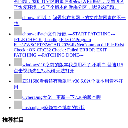
有问题，我扩容分区时重启准备进入PE系统，反而进入
了恢复环境，换了个版本的傲梅分区，就没这问题。
chouwai
可以了,问题出在官网下的文件与网盘的不一
致.
chouwai
Patch文件报错. ---START PATCHING---
[FILE CHECK] Loading File: C:\Program
Files\ZWSOFT\ZWCAD 2026\flxNetCommon.dll File Exist
Check : OK CRC32 Check : Failed ERROR EXIT
PATCHING ---PATCHING DONE---
windows110
之前的版本我是用不了 不明白 登陆115
点击视频先生找不到 无法打开
ZKJ1688
看看还有新版吧 v38.6.0这个版本用着不好
用
CyberDing
大佬，更新一下7.20的版本呗
liushaojiang
麻烦给个博客的链接
推荐栏目