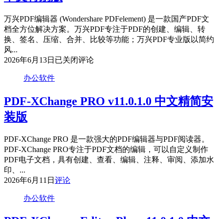
万兴PDF编辑器 (Wondershare PDFelement) 是一款国产PDF文
档全方位解决方案。万兴PDF专注于PDF的创建、编辑、转
换、签名、压缩、合并、比较等功能；万兴PDF专业版以简约
风...
万
2026年6月13日
已关闭评论
兴
办公软件
PDF
专
PDF-XChange PRO v11.0.1.0 中文精简安
家
PDFelement
装版
Pro
v12.1.28
中
PDF-XChange PRO 是一款强大的PDF编辑器与PDF阅读器。
文
PDF-XChange PRO专注于PDF文档的编辑，可以自定义制作
特
PDF电子文档，具有创建、查看、编辑、注释、审阅、添加水
别
印、...
版
2026年6月11日
评论
办公软件