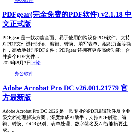
办公软件
PDF
专
PDFgear(完全免费的PDF软件) v2.1.18 中
家
PDFelement
文正式版
Pro
v12.1.28
中
PDFgear 是一款功能全面、易于使用的跨设备PDF软件。支持
文
对PDF文件进行阅读、编辑、转换、填写表单、组织页面等操
直
作，高效地处理PDF文件；PDFgear 还拥有更多高级功能：合
装
并多个PDF文件...
版
2026年8月3日
评论
办公软件
Adobe Acrobat Pro DC v26.001.21779 官
方最新版
Adobe Acrobat Pro DC 2026 是一款专业的PDF编辑软件及企业
级文档处理解决方案，深度集成AI助手，支持PDF创建、编
辑、转换、OCR识别、表单处理、数字签名及AI智能摘要生
成。...