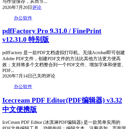
与作业保存，从而节...
2026年7月20日
评论
办公软件
pdfFactory Pro 9.31.0 / FinePrint
v12.31.0 特别版
pdfFactory 是一款PDF文档虚拟打印机。无须Acrobat即可创建
Adobe PDF文件，创建PDF文件的方法比其他方法更方便高
效；支持将多个文档整合到一个PDF文件、增加字体和便签、
PDF...
pdfFactory
2026年7月14日
已关闭评论
Pro
9.31.0
办公软件
/
FinePrint
Icecream PDF Editor(PDF编辑器) v3.32
v12.31.0
特
中文便携版
别
版
IceCream PDF Editor (冰淇淋PDF编辑器) 是一款简单实用的
PDF文件编辑工具。功能包括：编辑文本、注释添加、页面管