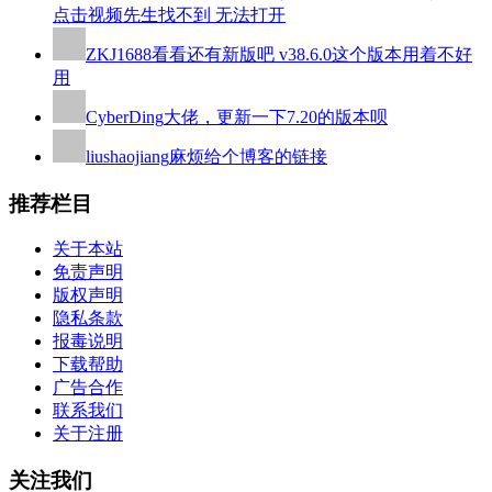
点击视频先生找不到 无法打开
ZKJ1688
看看还有新版吧 v38.6.0这个版本用着不好
用
CyberDing
大佬，更新一下7.20的版本呗
liushaojiang
麻烦给个博客的链接
推荐栏目
关于本站
免责声明
版权声明
隐私条款
报毒说明
下载帮助
广告合作
联系我们
关于注册
关注我们