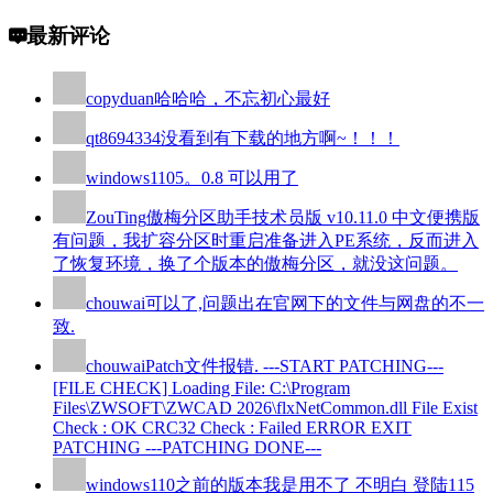
最新评论
copyduan
哈哈哈，不忘初心最好
qt8694334
没看到有下载的地方啊~！！！
windows110
5。0.8 可以用了
ZouTing
傲梅分区助手技术员版 v10.11.0 中文便携版
有问题，我扩容分区时重启准备进入PE系统，反而进入
了恢复环境，换了个版本的傲梅分区，就没这问题。
chouwai
可以了,问题出在官网下的文件与网盘的不一
致.
chouwai
Patch文件报错. ---START PATCHING---
[FILE CHECK] Loading File: C:\Program
Files\ZWSOFT\ZWCAD 2026\flxNetCommon.dll File Exist
Check : OK CRC32 Check : Failed ERROR EXIT
PATCHING ---PATCHING DONE---
windows110
之前的版本我是用不了 不明白 登陆115