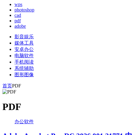
wps
photoshop
cad
pdf
adobe
影音娱乐
媒体工具
安卓办公
电脑软件
手机阅读
系统辅助
图形图像
首页
PDF
PDF
办公软件