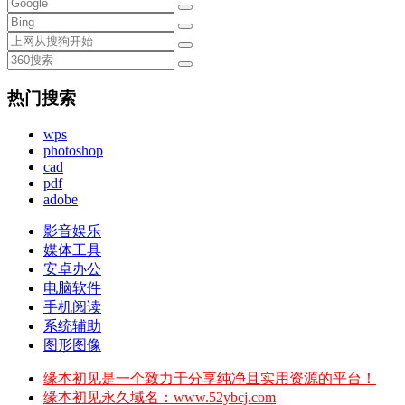
热门搜索
wps
photoshop
cad
pdf
adobe
影音娱乐
媒体工具
安卓办公
电脑软件
手机阅读
系统辅助
图形图像
缘本初见是一个致力于分享纯净且实用资源的平台！
缘本初见永久域名：www.52ybcj.com