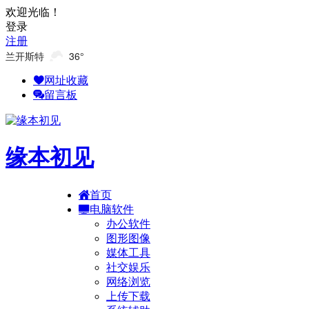
欢迎光临！
登录
注册
兰开斯特
36°
网址收藏
留言板
缘本初见
首页
电脑软件
办公软件
图形图像
媒体工具
社交娱乐
网络浏览
上传下载