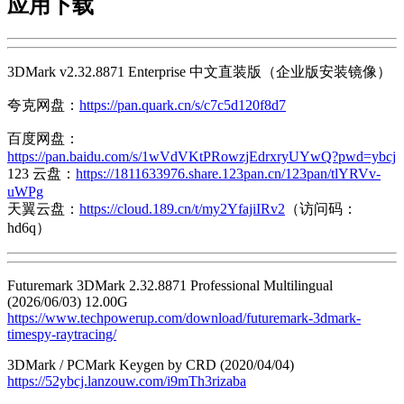
应用下载
3DMark v2.32.8871 Enterprise 中文直装版（企业版安装镜像）
夸克网盘：
https://pan.quark.cn/s/c7c5d120f8d7
百度网盘：
https://pan.baidu.com/s/1wVdVKtPRowzjEdrxryUYwQ?pwd=ybcj
123 云盘：
https://1811633976.share.123pan.cn/123pan/tlYRVv-
uWPg
天翼云盘：
https://cloud.189.cn/t/my2YfajiIRv2
（访问码：
hd6q）
Futuremark 3DMark 2.32.8871 Professional Multilingual
(2026/06/03) 12.00G
https://www.techpowerup.com/download/futuremark-3dmark-
timespy-raytracing/
3DMark / PCMark Keygen by CRD (2020/04/04)
https://52ybcj.lanzouw.com/i9mTh3rizaba