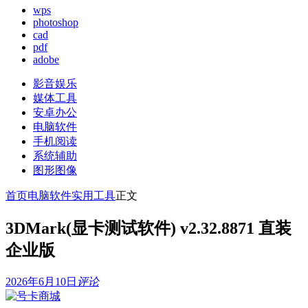
wps
photoshop
cad
pdf
adobe
影音娱乐
媒体工具
安卓办公
电脑软件
手机阅读
系统辅助
图形图像
首页
电脑软件
实用工具
正文
3DMark(显卡测试软件) v2.32.8871 直装
企业版
2026年6月10日
评论