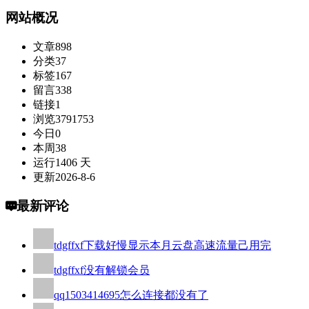
网站概况
文章
898
分类
37
标签
167
留言
338
链接
1
浏览
3791753
今日
0
本周
38
运行
1406 天
更新
2026-8-6
最新评论
tdgffxf
下载好慢显示本月云盘高速流量己用完
tdgffxf
没有解锁会员
qq1503414695
怎么连接都没有了