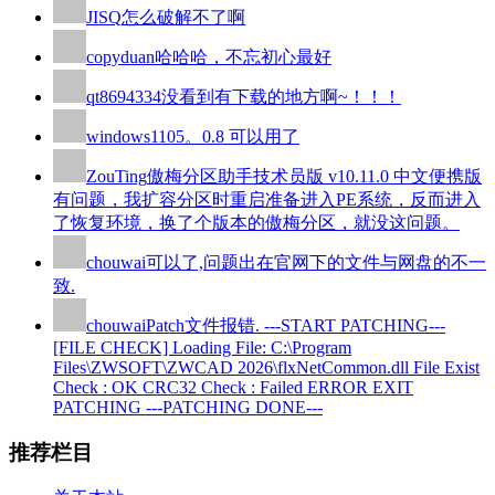
JISQ
怎么破解不了啊
copyduan
哈哈哈，不忘初心最好
qt8694334
没看到有下载的地方啊~！！！
windows110
5。0.8 可以用了
ZouTing
傲梅分区助手技术员版 v10.11.0 中文便携版
有问题，我扩容分区时重启准备进入PE系统，反而进入
了恢复环境，换了个版本的傲梅分区，就没这问题。
chouwai
可以了,问题出在官网下的文件与网盘的不一
致.
chouwai
Patch文件报错. ---START PATCHING---
[FILE CHECK] Loading File: C:\Program
Files\ZWSOFT\ZWCAD 2026\flxNetCommon.dll File Exist
Check : OK CRC32 Check : Failed ERROR EXIT
PATCHING ---PATCHING DONE---
推荐栏目