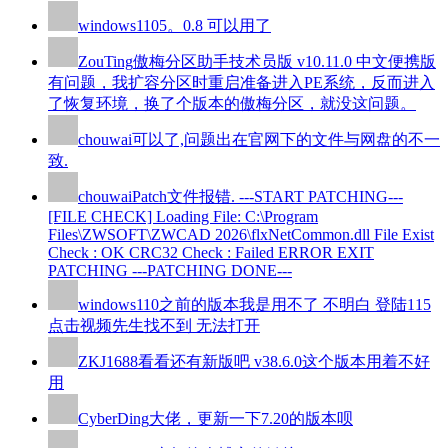
windows110
5。0.8 可以用了
ZouTing
傲梅分区助手技术员版 v10.11.0 中文便携版
有问题，我扩容分区时重启准备进入PE系统，反而进入
了恢复环境，换了个版本的傲梅分区，就没这问题。
chouwai
可以了,问题出在官网下的文件与网盘的不一
致.
chouwai
Patch文件报错. ---START PATCHING---
[FILE CHECK] Loading File: C:\Program
Files\ZWSOFT\ZWCAD 2026\flxNetCommon.dll File Exist
Check : OK CRC32 Check : Failed ERROR EXIT
PATCHING ---PATCHING DONE---
windows110
之前的版本我是用不了 不明白 登陆115
点击视频先生找不到 无法打开
ZKJ1688
看看还有新版吧 v38.6.0这个版本用着不好
用
CyberDing
大佬，更新一下7.20的版本呗