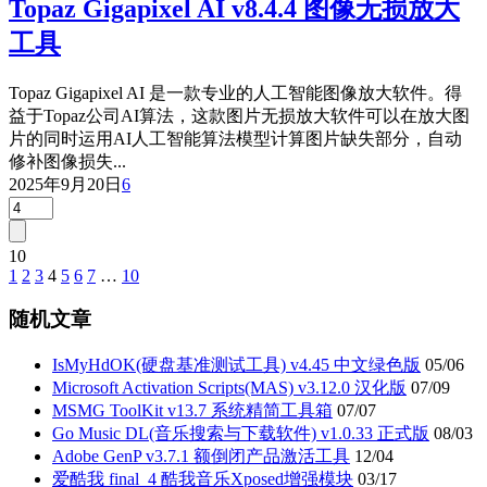
Topaz Gigapixel AI v8.4.4 图像无损放大
工具
Topaz Gigapixel AI 是一款专业的人工智能图像放大软件。得
益于Topaz公司AI算法，这款图片无损放大软件可以在放大图
片的同时运用AI人工智能算法模型计算图片缺失部分，自动
修补图像损失...
2025年9月20日
6
10
1
2
3
4
5
6
7
…
10
文
章
随机文章
分
IsMyHdOK(硬盘基准测试工具) v4.45 中文绿色版
05/06
页
Microsoft Activation Scripts(MAS) v3.12.0 汉化版
07/09
MSMG ToolKit v13.7 系统精简工具箱
07/07
Go Music DL(音乐搜索与下载软件) v1.0.33 正式版
08/03
Adobe GenP v3.7.1 额倒闭产品激活工具
12/04
爱酷我 final_4 酷我音乐Xposed增强模块
03/17