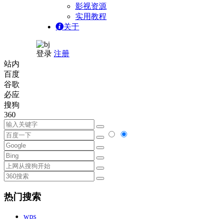
影视资源
实用教程
关于
登录
注册
站内
百度
谷歌
必应
搜狗
360
热门搜索
wps