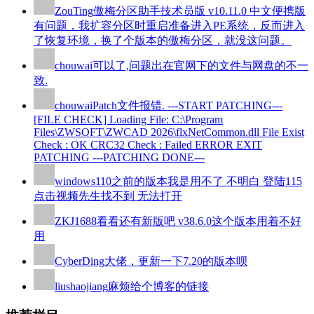
ZouTing
傲梅分区助手技术员版 v10.11.0 中文便携版
有问题，我扩容分区时重启准备进入PE系统，反而进入
了恢复环境，换了个版本的傲梅分区，就没这问题。
chouwai
可以了,问题出在官网下的文件与网盘的不一
致.
chouwai
Patch文件报错. ---START PATCHING---
[FILE CHECK] Loading File: C:\Program
Files\ZWSOFT\ZWCAD 2026\flxNetCommon.dll File Exist
Check : OK CRC32 Check : Failed ERROR EXIT
PATCHING ---PATCHING DONE---
windows110
之前的版本我是用不了 不明白 登陆115
点击视频先生找不到 无法打开
ZKJ1688
看看还有新版吧 v38.6.0这个版本用着不好
用
CyberDing
大佬，更新一下7.20的版本呗
liushaojiang
麻烦给个博客的链接