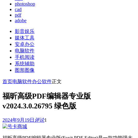
photoshop
cad
pdf
adobe
影音娱乐
媒体工具
安卓办公
电脑软件
手机阅读
系统辅助
图形图像
首页
电脑软件
办公软件
正文
福昕高级PDF编辑器专业版
v2024.3.0.26795 绿色版
2024年9月19日
评论
1
福昕高级PDF编辑器专业版(Foxit PDF Editor)是一款功能强大