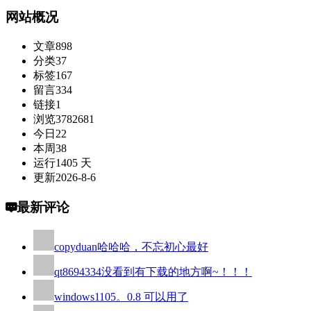
网站概况
文章
898
分类
37
标签
167
留言
334
链接
1
浏览
3782681
今日
22
本周
38
运行
1405 天
更新
2026-8-6
最新评论
copyduan
哈哈哈，不忘初心最好
qt8694334
没看到有下载的地方啊~！！！
windows110
5。0.8 可以用了