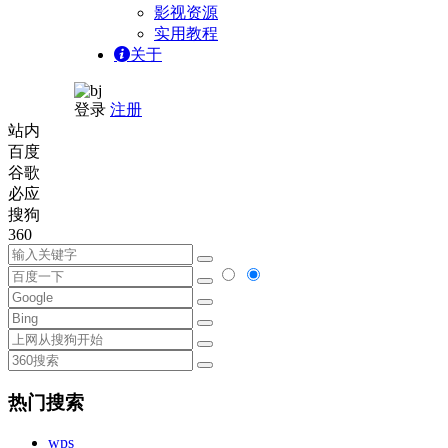
影视资源
实用教程
关于
登录
注册
站内
百度
谷歌
必应
搜狗
360
热门搜索
wps