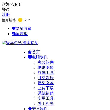
欢迎光临！
登录
注册
兰开斯特
29°
网址收藏
留言板
缘本初见
首页
电脑软件
办公软件
图形图像
媒体工具
社交娱乐
网络浏览
上传下载
系统辅助
实用工具
补丁相关
安卓软件