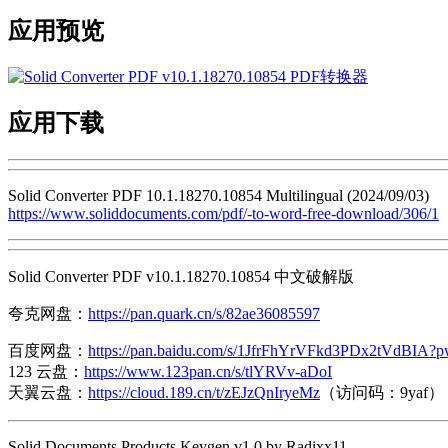
应用预览
应用下载
Solid Converter PDF 10.1.18270.10854 Multilingual (2024/09/03)
https://www.soliddocuments.com/pdf/-to-word-free-download/306/1
Solid Converter PDF v10.1.18270.10854 中文破解版
夸克网盘：
https://pan.quark.cn/s/82ae36085597
百度网盘：
https://pan.baidu.com/s/1JfrFhYrVFkd3PDx2tVdBIA?
123 云盘：
https://www.123pan.cn/s/tlYRVv-aDoI
天翼云盘：
https://cloud.189.cn/t/zEJzQnIryeMz
（访问码：9yaf）
Solid Documents Products Keygen v1.0 by Radixx11